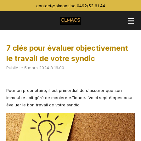
contact@olmaos.be 0492/52 61 44
Passer
au
contenu
principal
7 clés pour évaluer objectivement
le travail de votre syndic
Publié le 5 mars 2024 à 16:00
Pour un propriétaire, il est primordial de s'assurer que son
immeuble soit géré de manière efficace. Voici sept étapes pour
évaluer le bon travail de votre syndic: